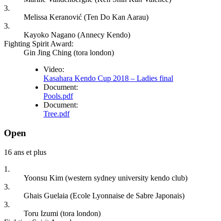
3.
Melissa Keranović (Ten Do Kan Aarau)
3.
Kayoko Nagano (Annecy Kendo)
Fighting Spirit Award:
Gin Jing Ching (tora london)
Video:
Kasahara Kendo Cup 2018 – Ladies final
Document:
Pools.pdf
Document:
Tree.pdf
Open
16 ans et plus
1.
Yoonsu Kim (western sydney university kendo club)
3.
Ghais Guelaia (Ecole Lyonnaise de Sabre Japonais)
3.
Toru Izumi (tora london)