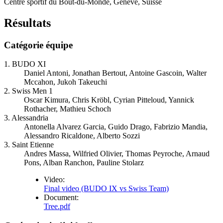
Centre sportif du Bout-du-Monde, Genève, Suisse
Résultats
Catégorie équipe
1. BUDO XI
Daniel Antoni, Jonathan Bertout, Antoine Gascoin, Walter
Mccahon, Jukoh Takeuchi
2. Swiss Men 1
Oscar Kimura, Chris Kröbl, Cyrian Pitteloud, Yannick
Rothacher, Mathieu Schoch
3. Alessandria
Antonella Alvarez Garcia, Guido Drago, Fabrizio Mandia,
Alessandro Ricaldone, Alberto Sozzi
3. Saint Etienne
Andres Massa, Wilfried Olivier, Thomas Peyroche, Arnaud
Pons, Alban Ranchon, Pauline Stolarz
Video:
Final video (BUDO IX vs Swiss Team)
Document:
Tree.pdf