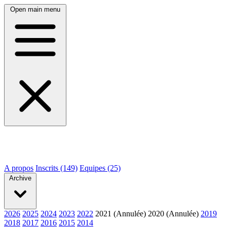
Open main menu
A propos
Inscrits (149)
Equipes (25)
Archive
2026
2025
2024
2023
2022
2021 (Annulée)
2020 (Annulée)
2019
2018
2017
2016
2015
2014