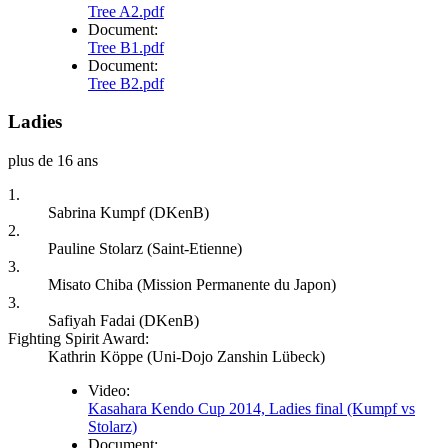
Tree A2.pdf
Document:
Tree B1.pdf
Document:
Tree B2.pdf
Ladies
plus de 16 ans
1.
Sabrina Kumpf (DKenB)
2.
Pauline Stolarz (Saint-Etienne)
3.
Misato Chiba (Mission Permanente du Japon)
3.
Safiyah Fadai (DKenB)
Fighting Spirit Award:
Kathrin Köppe (Uni-Dojo Zanshin Lübeck)
Video:
Kasahara Kendo Cup 2014, Ladies final (Kumpf vs
Stolarz)
Document: