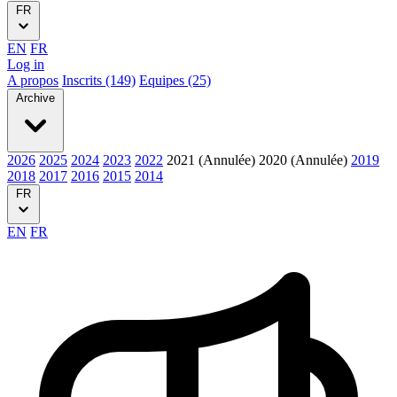
FR
EN
FR
Log in
A propos
Inscrits (149)
Equipes (25)
Archive
2026
2025
2024
2023
2022
2021 (Annulée)
2020 (Annulée)
2019
2018
2017
2016
2015
2014
FR
EN
FR