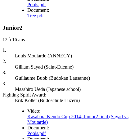
Pools.pdf
Document:
Tree.pdf
Junior2
12 à 16 ans
1.
Louis Moutarde (ANNECY)
2.
Gilliam Sayad (Saint-Etienne)
3.
Guillaume Buob (Budokan Lausanne)
3.
Masahiro Ueda (Japanese school)
Fighting Spirit Award:
Erik Koller (Budoschule Luzern)
Video:
Kasahara Kendo Cup 2014, Junior2 final (Sayad vs
Moutarde)
Document:
Pools.pdf
Document: