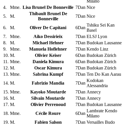
Milano
4.
Mme.
Lisa Brunel De Bonneville
7Dan
Nice
Thibault Brunel De
5.
M.
7Dan
Nice
Bonneville
Tshiku Sei Kan
6.
M.
Oliver De Capitani
6Dan
Basel
7.
Mme.
Aiko Dessirieix
7Dan
ELSJ Lyon
8.
M.
Michael Hehner
7Dan
Budokan Lausanne
9.
Mme.
Manuela Hoflehner
7Dan
Kendo Linz
10.
M.
Olivier Keiser
6Dan
Budokan Zürich
11.
Mme.
Daniela Kimura
6Dan
Budokan Zürich
12.
M.
Oscar Kimura
7Dan
Budokan Zürich
13.
Mme.
Sabrina Kumpf
7Dan
Ten Do Kan Aarau
Kodokan
14.
M.
Fabrizio Mandia
7Dan
Alessandria
15.
Mme.
Kayoko Moutarde
7Dan
Annecy
16.
M.
Silvain Moutarde
7Dan
Annecy
17.
M.
Olivier Perrenoud
7Dan
Budokan Lausanne
Lambrate Kendo
18.
Mme.
Cécile Roure
6Dan
Milano
19.
M.
Fabien Salson
7Dan
Versailles Budo