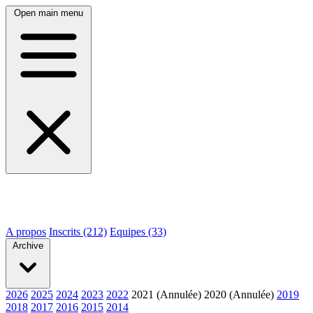
Open main menu
A propos
Inscrits (212)
Equipes (33)
Archive
2026
2025
2024
2023
2022
2021 (Annulée)
2020 (Annulée)
2019
2018
2017
2016
2015
2014