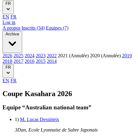
FR
EN
FR
Log in
A propos
Inscrits (34)
Equipes (7)
Archive
2026
2025
2024
2023
2022
2021 (Annulée)
2020 (Annulée)
2019
2018
2017
2016
2015
2014
FR
EN
FR
Coupe Kasahara 2026
Equipe “Australian national team”
1)
M. Lucas Dessirieix
3Dan
,
Ecole Lyonnaise de Sabre Japonais