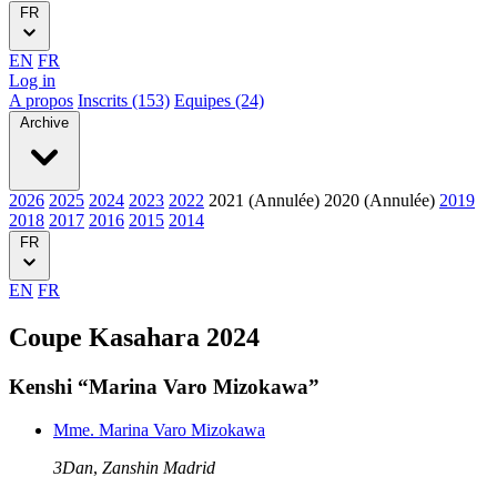
FR
EN
FR
Log in
A propos
Inscrits (153)
Equipes (24)
Archive
2026
2025
2024
2023
2022
2021 (Annulée)
2020 (Annulée)
2019
2018
2017
2016
2015
2014
FR
EN
FR
Coupe Kasahara 2024
Kenshi “Marina Varo Mizokawa”
Mme. Marina Varo Mizokawa
3Dan
,
Zanshin Madrid