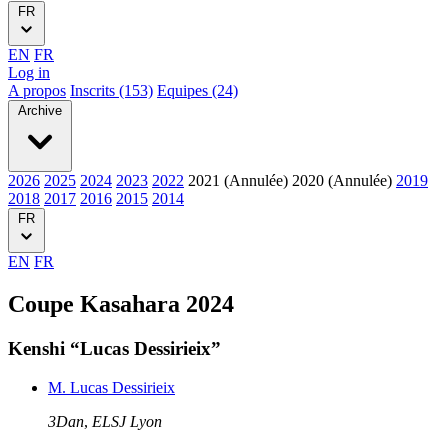
FR
EN
FR
Log in
A propos
Inscrits (153)
Equipes (24)
Archive
2026
2025
2024
2023
2022
2021 (Annulée)
2020 (Annulée)
2019
2018
2017
2016
2015
2014
FR
EN
FR
Coupe Kasahara 2024
Kenshi “Lucas Dessirieix”
M. Lucas Dessirieix
3Dan
,
ELSJ Lyon