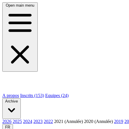
Open main menu
A propos
Inscrits (153)
Equipes (24)
Archive
2026
2025
2024
2023
2022
2021 (Annulée)
2020 (Annulée)
2019
20
FR