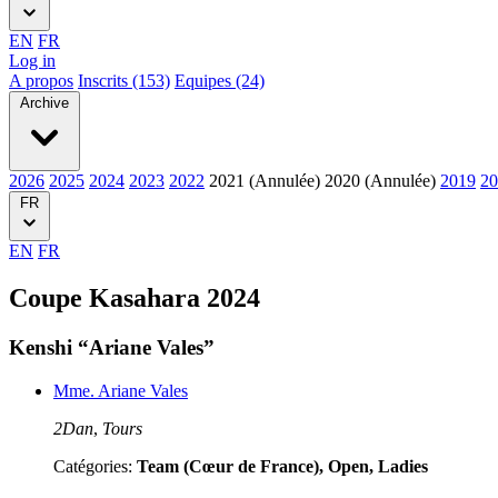
EN
FR
Log in
A propos
Inscrits (153)
Equipes (24)
Archive
2026
2025
2024
2023
2022
2021 (Annulée)
2020 (Annulée)
2019
20
FR
EN
FR
Coupe Kasahara 2024
Kenshi “Ariane Vales”
Mme. Ariane Vales
2Dan
,
Tours
Catégories:
Team (Cœur de France), Open, Ladies