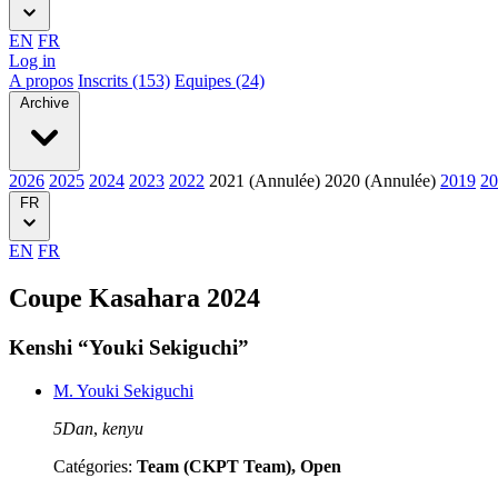
EN
FR
Log in
A propos
Inscrits (153)
Equipes (24)
Archive
2026
2025
2024
2023
2022
2021 (Annulée)
2020 (Annulée)
2019
20
FR
EN
FR
Coupe Kasahara 2024
Kenshi “Youki Sekiguchi”
M. Youki Sekiguchi
5Dan
,
kenyu
Catégories:
Team (CKPT Team), Open