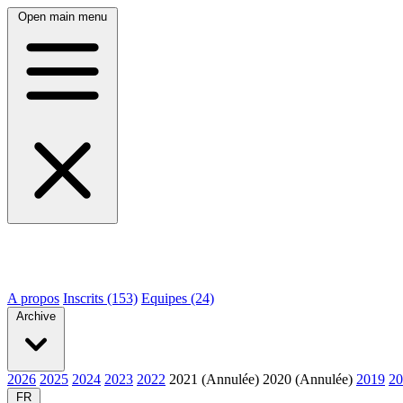
Open main menu
A propos
Inscrits (153)
Equipes (24)
Archive
2026
2025
2024
2023
2022
2021 (Annulée)
2020 (Annulée)
2019
20
FR