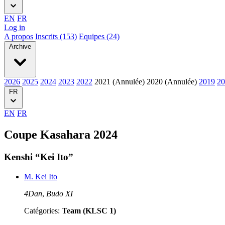
EN
FR
Log in
A propos
Inscrits (153)
Equipes (24)
Archive
2026
2025
2024
2023
2022
2021 (Annulée)
2020 (Annulée)
2019
20
FR
EN
FR
Coupe Kasahara 2024
Kenshi “Kei Ito”
M. Kei Ito
4Dan
,
Budo XI
Catégories:
Team (KLSC 1)