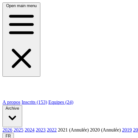
Open main menu
A propos
Inscrits (153)
Equipes (24)
Archive
2026
2025
2024
2023
2022
2021 (Annulée)
2020 (Annulée)
2019
20
FR