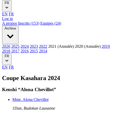
FR
EN
FR
Log in
A propos
Inscrits (153)
Equipes (24)
Archive
2026
2025
2024
2023
2022
2021 (Annulée)
2020 (Annulée)
2019
2018
2017
2016
2015
2014
FR
EN
FR
Coupe Kasahara 2024
Kenshi “Alona Chevillot”
Mme. Alona Chevillot
1Dan
,
Budokan Lausanne