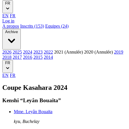
FR
EN
FR
Log in
A propos
Inscrits (153)
Equipes (24)
Archive
2026
2025
2024
2023
2022
2021 (Annulée)
2020 (Annulée)
2019
2018
2017
2016
2015
2014
FR
EN
FR
Coupe Kasahara 2024
Kenshi “Leyân Bouaïta”
Mme. Leyân Bouaïta
kyu
,
Buchelay