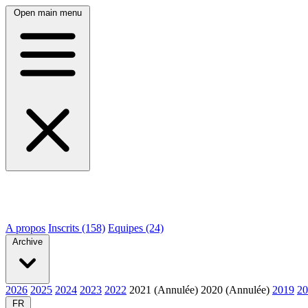
Open main menu
A propos
Inscrits (158)
Equipes (24)
Archive
2026
2025
2024
2023
2022
2021 (Annulée)
2020 (Annulée)
2019
20
FR