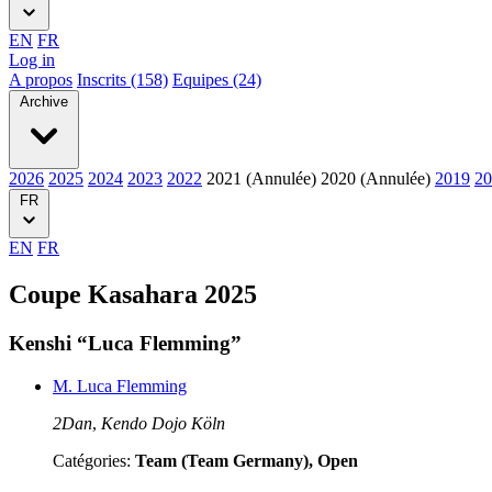
EN
FR
Log in
A propos
Inscrits (158)
Equipes (24)
Archive
2026
2025
2024
2023
2022
2021 (Annulée)
2020 (Annulée)
2019
20
FR
EN
FR
Coupe Kasahara 2025
Kenshi “Luca Flemming”
M. Luca Flemming
2Dan
,
Kendo Dojo Köln
Catégories:
Team (Team Germany), Open