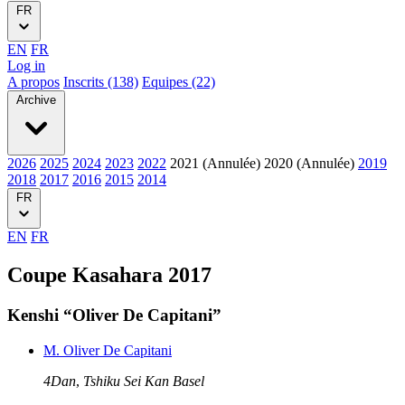
FR
EN
FR
Log in
A propos
Inscrits (138)
Equipes (22)
Archive
2026
2025
2024
2023
2022
2021 (Annulée)
2020 (Annulée)
2019
2018
2017
2016
2015
2014
FR
EN
FR
Coupe Kasahara 2017
Kenshi “Oliver De Capitani”
M. Oliver De Capitani
4Dan
,
Tshiku Sei Kan Basel