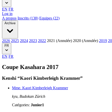
EN
FR
Log in
A propos
Inscrits (138)
Equipes (22)
Archive
2026
2025
2024
2023
2022
2021 (Annulée)
2020 (Annulée)
2019
20
FR
EN
FR
Coupe Kasahara 2017
Kenshi “Kaori Kimberleigh Krammer”
Mme. Kaori Kimberleigh Krammer
kyu
,
Budokan Zürich
Catégories:
Junior1