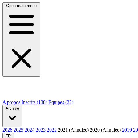
Open main menu
A propos
Inscrits (138)
Equipes (22)
Archive
2026
2025
2024
2023
2022
2021 (Annulée)
2020 (Annulée)
2019
20
FR