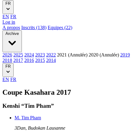
FR
EN
FR
Log in
A propos
Inscrits (138)
Equipes (22)
Archive
2026
2025
2024
2023
2022
2021 (Annulée)
2020 (Annulée)
2019
2018
2017
2016
2015
2014
FR
EN
FR
Coupe Kasahara 2017
Kenshi “Tim Pham”
M. Tim Pham
3Dan
,
Budokan Lausanne