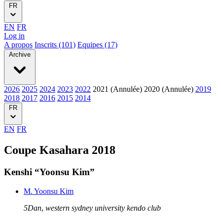
FR
EN
FR
Log in
A propos
Inscrits (101)
Equipes (17)
Archive
2026
2025
2024
2023
2022
2021 (Annulée)
2020 (Annulée)
2019
2018
2017
2016
2015
2014
FR
EN
FR
Coupe Kasahara 2018
Kenshi “Yoonsu Kim”
M. Yoonsu Kim
5Dan
,
western sydney university kendo club