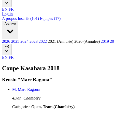
EN
FR
Log in
A propos
Inscrits (101)
Equipes (17)
Archive
2026
2025
2024
2023
2022
2021 (Annulée)
2020 (Annulée)
2019
20
FR
EN
FR
Coupe Kasahara 2018
Kenshi “Marc Ragona”
M. Marc Ragona
4Dan
,
Chambéry
Catégories:
Open, Team (Chambéry)