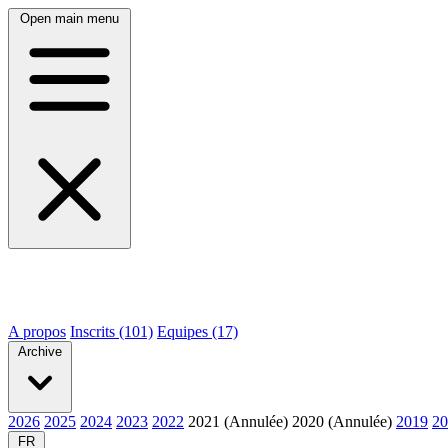
Open main menu
A propos
Inscrits (101)
Equipes (17)
Archive
2026
2025
2024
2023
2022
2021 (Annulée)
2020 (Annulée)
2019
20
FR