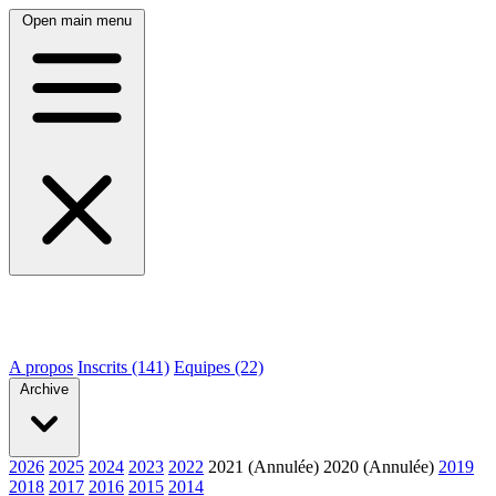
Open main menu
A propos
Inscrits (141)
Equipes (22)
Archive
2026
2025
2024
2023
2022
2021 (Annulée)
2020 (Annulée)
2019
2018
2017
2016
2015
2014